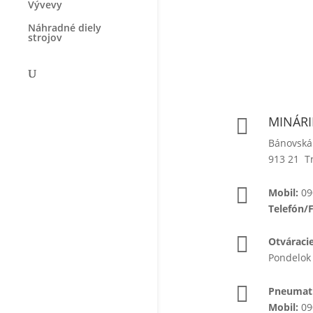
Vývevy
Náhradné diely
strojov
MINÁRIK

Bánovská
913 21 T

Mobil:
09
Telefón/

Otváraci
Pondelok 

Pneumati
Mobil:
09