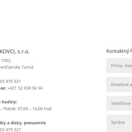
OVCI, s.r.o.
Kontaktný 
 1002,
renčianska Turná
03 479 321
Fax:
+421 32 658 56 56
e hodiny:
– Piatok: 07,00 – 16,00 hod
ky a disky, pneuservis
03 479 327