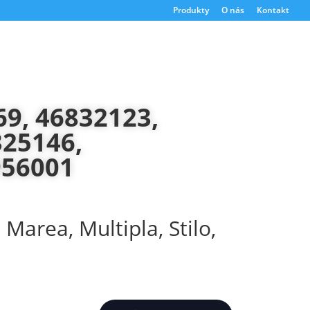
Produkty
O nás
Kontakt
69, 46832123,
325146,
956001
Marea, Multipla, Stilo,