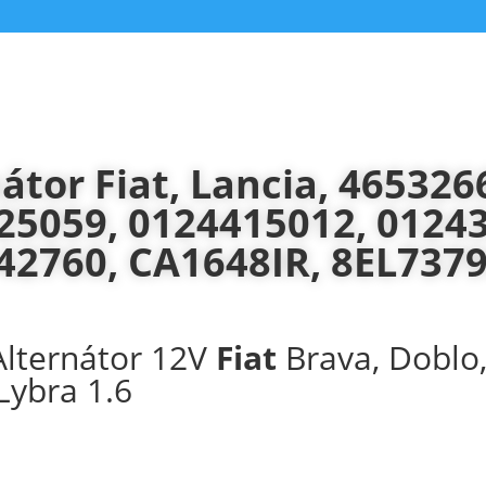
átor Fiat, Lancia, 465326
25059, 0124415012, 0124
42760, CA1648IR, 8EL737
Alternátor 12V
Fiat
Brava, Doblo, 
Lybra 1.6