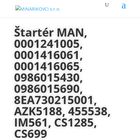
Štartér MAN,
0001241005,
0001416061,
0001416065,
0986015430,
0986015690,
8EA730215001,
AZK5188, 455538,
IM561, CS1285,
CS699