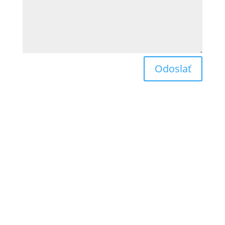
Odoslať
Obchodné podmienky
Reklamačný poriadok
Odstúpenie od zmluvy