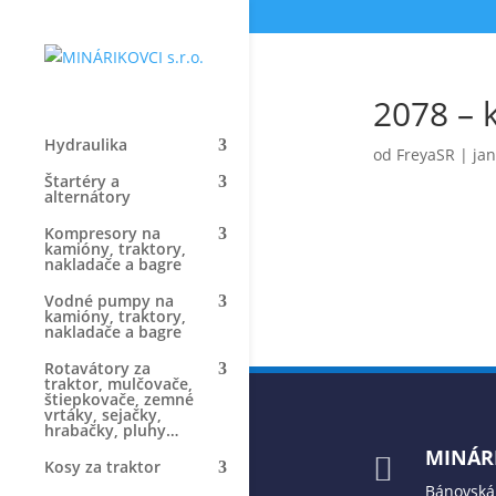
2078 – 
Hydraulika
od
FreyaSR
|
jan
Štartéry a
alternátory
Kompresory na
kamióny, traktory,
nakladače a bagre
Vodné pumpy na
kamióny, traktory,
nakladače a bagre
Rotavátory za
traktor, mulčovače,
štiepkovače, zemné
vrtáky, sejačky,
hrabačky, pluhy…
MINÁRI

Kosy za traktor
Bánovská