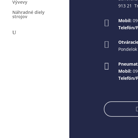
Vývevy
913 21 T
Náhradné diely
strojov
Mobil:
09

Telefón/
Otváraci

Pondelok 
Pneumati

Mobil:
09
Telefón/