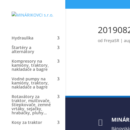
201908
Hydraulika
od
FreyaSR
|
aug
Štartéry a
alternátory
Kompresory na
kamióny, traktory,
nakladače a bagre
Vodné pumpy na
kamióny, traktory,
nakladače a bagre
Rotavátory za
traktor, mulčovače,
štiepkovače, zemné
vrtáky, sejačky,
hrabačky, pluhy…
MINÁRI

Kosy za traktor
Bánovská