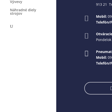
Vývevy
913 21 T
Náhradné diely
strojov
Mobil:
09

Telefón/
Otváraci

Pondelok 
Pneumati

Mobil:
09
Telefón/