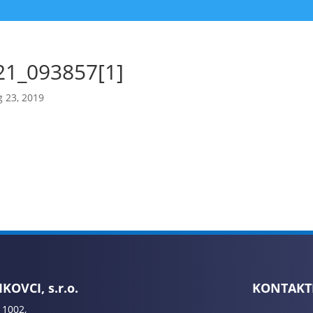
21_093857[1]
 23, 2019
KOVCI, s.r.o.
KONTAKT
 1002,