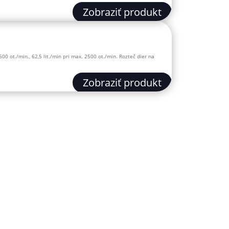
Zobraziť produkt
500 ot./min., 62,5 lit./min pri max. 2500 ot./min. Rozteč dier na
Zobraziť produkt