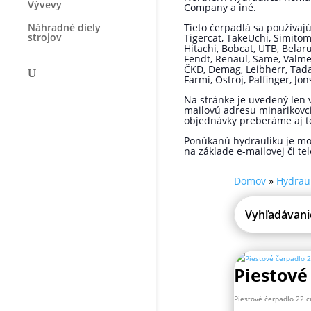
Vývevy
Company a iné.
Náhradné diely
Tieto čerpadlá sa používajú
strojov
Tigercat, TakeUchi, Simitomo
Hitachi, Bobcat, UTB, Bela
Fendt, Renaul, Same, Valmet,
ČKD, Demag, Leibherr, Tadan
Farmi, Ostroj, Palfinger, J
Na stránke je uvedený len 
mailovú adresu minarikovc
objednávky preberáme aj te
Ponúkanú hydrauliku je mo
na základe e-mailovej či te
Domov
»
Hydrau
Piestové
Piestové čerpadlo 22 