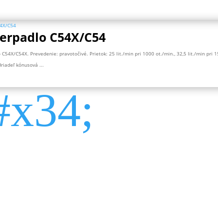
čerpadlo C54X/C54
 C54X/C54X. Prevedenie: pravotočivé. Prietok: 25 lit./min pri 1000 ot./min., 32,5 lit./min pri 1
riadeľ kónusová ...
x34;