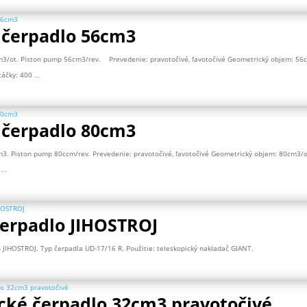
 čerpadlo 56cm3
m3/ot. Piston pump 56cm3/rev. Prevedenie: pravotočivé, ľavotočivé Geometrický objem: 56c
čky: 400 ...
 čerpadlo 80cm3
m3. Piston pump 80ccm/rev. Prevedenie: pravotočivé, ľavotočivé Geometrický objem: 80cm3/
...
čerpadlo JIHOSTROJ
o JIHOSTROJ. Typ čerpadla UD-17/16 R. Použitie: teleskopický nakladač GIANT.
cké čerpadlo 32cm3 pravotočivé