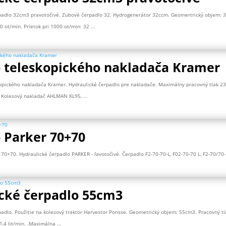
padlo 32cm3 pravotočivé. Zubové čerpadlo 32. Hydrogenerátor 32ccm. Geomertrický objem: 32
 ot/min. Prietok pri 1000 ot/min: 32 ...
 teleskopického nakladača Kramer
opického nakladača Kramer. Hydraulické čerpadlo pre nakladače. Maximálny pracovný tlak 23
 Kolesový nakladač AHLMAN KL95, ...
 Parker 70+70
 70+70. Hydraulické čerpadlo PARKER - ľavotočivé. Čerpadlo F2-70-70-L, F02-70-70 L, F2-70/7
cké čerpadlo 55cm3
adlo. Použitie na kolesový traktor Harvestor Ponsse. Geometrický objem: 55cm3. Pracovný tlak:
,4 lit/min. .Maximálna ...