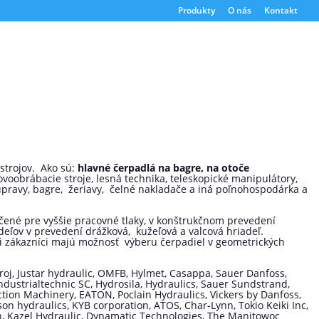
Produkty
O nás
Kontakt
strojov. Ako sú:
hlavné čerpadlá na bagre, na otoče
ovoobrábacie stroje, lesná technika, teleskopické manipulátory,
súpravy, bagre, žeriavy, čelné nakladače a iná poľnohospodárka a
rčené pre vyššie pracovné tlaky, v konštrukčnom prevedení
eľov v prevedení drážková, kužeľová a valcová hriadeľ.
i zákazníci majú možnosť výberu čerpadiel v geometrických
oj, Justar hydraulic, OMFB, Hylmet, Casappa, Sauer Danfoss,
Industrialtechnic SC, Hydrosila, Hydraulics, Sauer Sundstrand,
tion Machinery, EATON, Poclain Hydraulics, Vickers by Danfoss,
son hydraulics, KYB corporation, ATOS, Char-Lynn, Tokio Keiki Inc,
 Kazel Hydraulic, Dynamatic Technologies, The Manitowoc