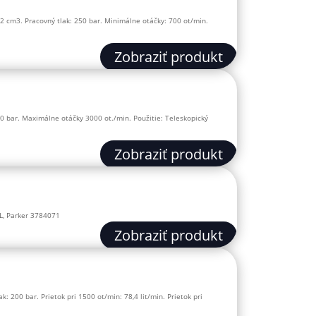
 cm3. Pracovný tlak: 250 bar. Minimálne otáčky: 700 ot/min.
Zobraziť produkt
0 bar. Maximálne otáčky 3000 ot./min. Použitie: Teleskopický
Zobraziť produkt
0-L, Parker 3784071
Zobraziť produkt
 200 bar. Prietok pri 1500 ot/min: 78,4 lit/min. Prietok pri