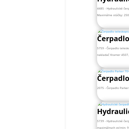
4485 - Hydraulické čer
Maximálne otáčky: 2500
Čerpadlo
5759 - Čerpadlo telesk
nakladač Kramer 4507,
Čerpadlo
2075 - Čerpadlo Parker
Hydrauli
5739 - Hydraulické čerp
maximálnych ot/min: 91