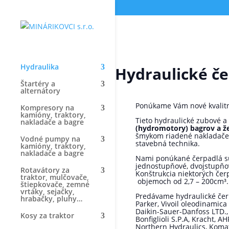
Hydraulika
Hydraulické če
Štartéry a
alternátory
Ponúkame Vám nové kvalitn
Kompresory na
kamióny, traktory,
Tieto hydraulické zubové 
nakladače a bagre
(hydromotory) bagrov a ž
šmykom riadené nakladače, 
Vodné pumpy na
stavebná technika.
kamióny, traktory,
nakladače a bagre
Nami ponúkané čerpadlá sú 
jednostupňové, dvojstupňov
Rotavátory za
Konštrukcia niektorých če
traktor, mulčovače,
objemoch od 2,7 – 200cm³.
štiepkovače, zemné
vrtáky, sejačky,
Predávame hydraulické čerp
hrabačky, pluhy…
Parker, Vivoil oleodinamica
Daikin-Sauer-Danfoss LTD.,
Kosy za traktor
Bonfiglioli S.P.A, Kracht, 
Northern Hydraulics, Koma