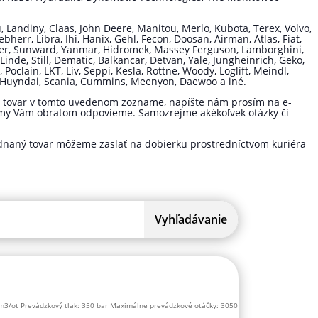
, Landiny, Claas, John Deere, Manitou, Merlo, Kubota, Terex, Volvo,
herr, Libra, Ihi, Hanix, Gehl, Fecon, Doosan, Airman, Atlas, Fiat,
nger, Sunward, Yanmar, Hidromek, Massey Ferguson, Lamborghini,
inde, Still, Dematic, Balkancar, Detvan, Yale, Jungheinrich, Geko,
clain, LKT, Liv, Seppi, Kesla, Rottne, Woody, Loglift, Meindl,
co, Huyndai, Scania, Cummins, Meenyon, Daewoo a iné.
šli tovar v tomto uvedenom zozname, napíšte nám prosím na e-
 my Vám obratom odpovieme. Samozrejme akékoľvek otázky či
dnaný tovar môžeme zaslať na dobierku prostredníctvom kuriéra
cm3/ot Prevádzkový tlak: 350 bar Maximálne prevádzkové otáčky: 3050