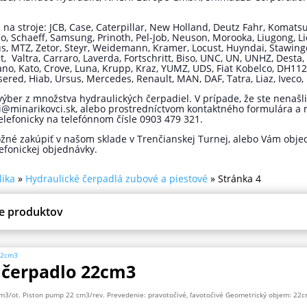
 na stroje: JCB, Case, Caterpillar, New Holland, Deutz Fahr, Komatsu
, Schaeff, Samsung, Prinoth, Pel-Job, Neuson, Morooka, Liugong, Lieb
rus, MTZ, Zetor, Steyr, Weidemann, Kramer, Locust, Huyndai, Stawi
 Valtra, Carraro, Laverda, Fortschritt, Biso, UNC, UN, UNHZ, Desta, L
o, Kato, Crove, Luna, Krupp, Kraz, YUMZ, UDS, Fiat Kobelco, DH112, Po
onsered, Hiab, Ursus, Mercedes, Renault, MAN, DAF, Tatra, Liaz, Ive
výber z množstva hydraulických čerpadiel. V prípade, že ste nena
i@minarikovci.sk, alebo prostredníctvom kontaktného formulára a
lefonicky na telefónnom čísle 0903 479 321.
žné zakúpiť v našom sklade v Trenčianskej Turnej, alebo Vám obje
lefonickej objednávky.
lika
»
Hydraulické čerpadlá zubové a piestové
»
Stránka 4
 čerpadlo 22cm3
cm3/ot. Piston pump 22 cm3/rev. Prevedenie: pravotočivé, ľavotočivé Geometrický objem: 22