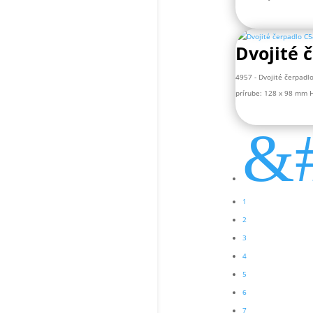
Dvojité 
4957 - Dvojité čerpadlo
prírube: 128 x 98 mm H
&#
1
2
3
4
5
6
7