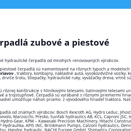
rpadlá zubové a piestové
é hydraulické čerpadlá od mnohých renovovaných výrobcov.
a piestové čerpadlá sú namontované na rôznych typoch a modeloch 
eriavov
, traktory, kombajny, nákladné autá, vysokozdvižné vozíky, k
drviče šrotu, štiepačky, hydraulické ruky, vyvážačky dreva, vrtné 
rôznej konštrukcie s hliníkovými telesami, liatinovými telesami u
é a trojstupňové. Čerpadlá sú vyrábané s rôznymi priemermi hriad
rpadiel umožňuje náhon priamo z vývodového hriadeľ traktora. Naš
adlá od známych výrobcov: Bosch Rexroth AG, Hydro Leduc, Jihostr
 vivolo, Marzocchi, Presko, Sunfab hydraulics AB, KCL, Caproni JSC, 
 Hydro-Gear, KPM – Kawasaki Precision Machinery, Hitachi Construc
AHP Hydraulika, APIS INC, Brinkmann Pumps, Calzoni hydraulics, Deni
tsu, Handoc hydraulic, NACHI Europe GmbH, Shimadzu Corporation,