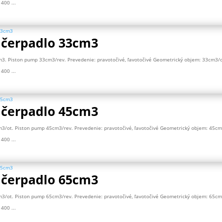
400 ...
 čerpadlo 33cm3
m3. Piston pump 33cm3/rev. Prevedenie: pravotočivé, ľavotočivé Geometrický objem: 33cm3/o
400 ...
 čerpadlo 45cm3
m3/ot. Piston pump 45cm3/rev. Prevedenie: pravotočivé, ľavotočivé Geometrický objem: 45cm
400 ...
 čerpadlo 65cm3
m3/ot. Piston pump 65cm3/rev. Prevedenie: pravotočivé, ľavotočivé Geometrický objem: 65cm
400 ...