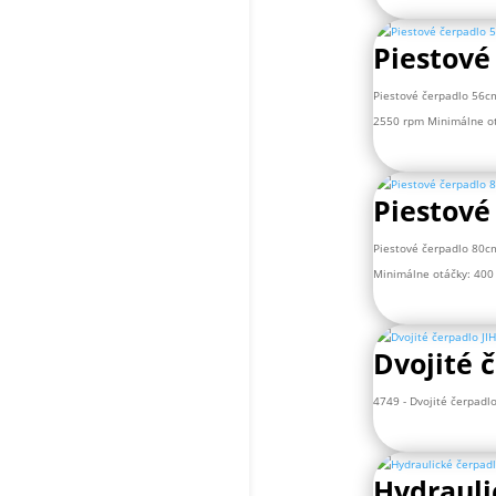
Piestové
Piestové čerpadlo 56c
2550 rpm Minimálne otá
Piestové
Piestové čerpadlo 80c
Minimálne otáčky: 400 
Dvojité 
4749 - Dvojité čerpadl
Hydrauli