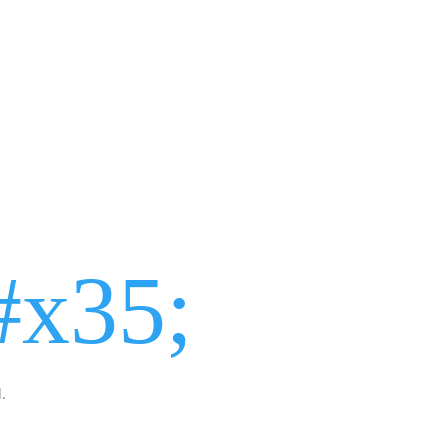
x35;
.