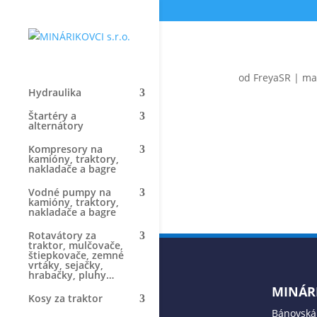
od
FreyaSR
|
ma
Hydraulika
Štartéry a
alternátory
Kompresory na
kamióny, traktory,
nakladače a bagre
Vodné pumpy na
kamióny, traktory,
nakladače a bagre
Rotavátory za
traktor, mulčovače,
štiepkovače, zemné
vrtáky, sejačky,
hrabačky, pluhy…
MINÁRI
Kosy za traktor
Bánovská