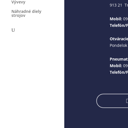
Vývevy
913 21 T
Náhradné diely
strojov
Mobil:
09
Telefón/
Otváraci
Pondelok 
Pneumati
Mobil:
09
Telefón/