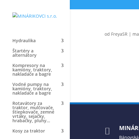
od
FreyaSR
|
ma
Hydraulika
Štartéry a
alternátory
Kompresory na
kamióny, traktory,
nakladače a bagre
Vodné pumpy na
kamióny, traktory,
nakladače a bagre
Rotavátory za
traktor, mulčovače,
štiepkovače, zemné
vrtáky, sejačky,
hrabačky, pluhy…
MINÁRI

Kosy za traktor
Bánovská