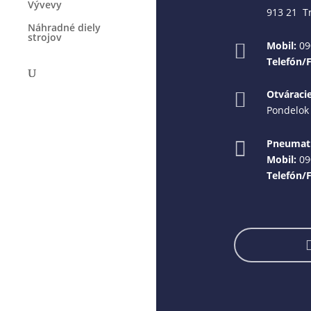
Vývevy
913 21 T
Náhradné diely
strojov
Mobil:
09

Telefón/
Otváraci

Pondelok 
Pneumati

Mobil:
09
Telefón/