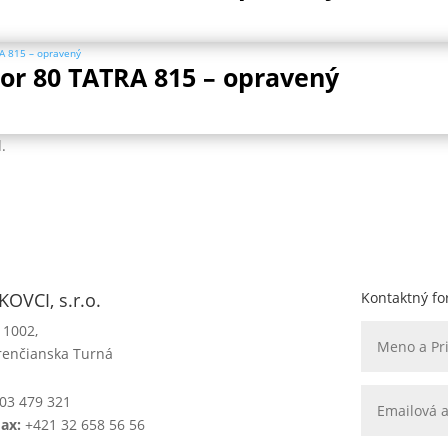
r 80 TATRA 815 – opravený
.
OVCI, s.r.o.
Kontaktný fo
 1002,
renčianska Turná
03 479 321
Fax:
+421 32 658 56 56