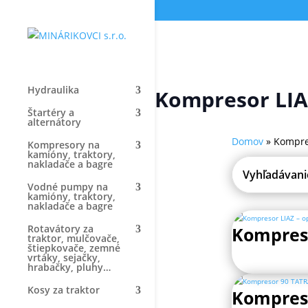
Hydraulika
Kompresor LIA
Štartéry a
alternátory
Domov
»
Kompre
Kompresory na
kamióny, traktory,
nakladače a bagre
Vodné pumpy na
kamióny, traktory,
nakladače a bagre
Rotavátory za
Kompreso
traktor, mulčovače,
štiepkovače, zemné
vrtáky, sejačky,
hrabačky, pluhy…
Kosy za traktor
Kompreso