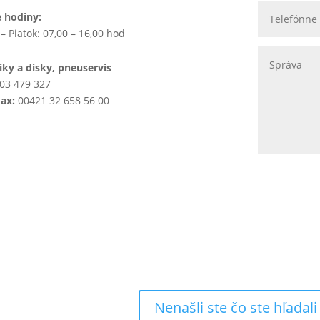
e hodiny:
– Piatok: 07,00 – 16,00 hod
ky a disky, pneuservis
03 479 327
Fax:
00421 32 658 56 00
Nenašli ste čo ste hľadali