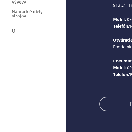
Vývevy
913 21 T
Náhradné diely
strojov
Mobil:
09
Telefón/
Otváraci
Pondelok 
Pneumati
Mobil:
09
Telefón/