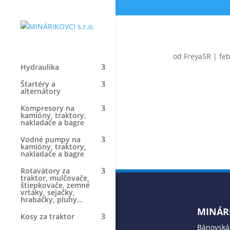
od
FreyaSR
|
feb
Hydraulika
Štartéry a
alternátory
Kompresory na
kamióny, traktory,
nakladače a bagre
Vodné pumpy na
kamióny, traktory,
nakladače a bagre
Rotavátory za
traktor, mulčovače,
štiepkovače, zemné
vrtáky, sejačky,
hrabačky, pluhy…
MINÁRI
Kosy za traktor
Bánovská