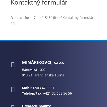
Kontaktný formulár
[contact-form-7 id="1518" title="Kontaktný formulár
1"]
MINÁRIKOVCI, s.r.o.

Bánovská 1002,
913 21 Trenčianska Turná
Mobil:
0903 479 321

Telefón/Fax:
+421 32 658 56 56
Otváracie hodiny: