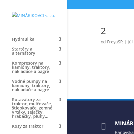
2
Hydraulika
od
FreyaSR
|
júl
Štartéry a
alternátory
Kompresory na
kamióny, traktory,
nakladače a bagre
Vodné pumpy na
kamióny, traktory,
nakladače a bagre
Rotavátory za
traktor, mulčovače,
štiepkovače, zemné
vrtáky, sejačky,
hrabačky, pluhy…
MINÁRI

Kosy za traktor
Bánovská