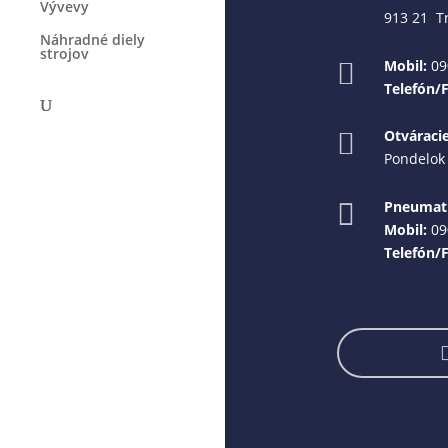
Vývevy
913 21 T
Náhradné diely
strojov
Mobil:
09

Telefón/
Otváraci

Pondelok 
Pneumati

Mobil:
09
Telefón/