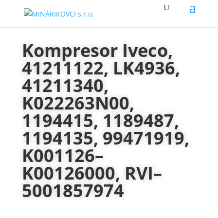
Kompresor Iveco,
41211122, LK4936,
41211340,
K022263N00,
1194415, 1189487,
1194135, 99471919,
K001126–
K00126000, RVI–
5001857974