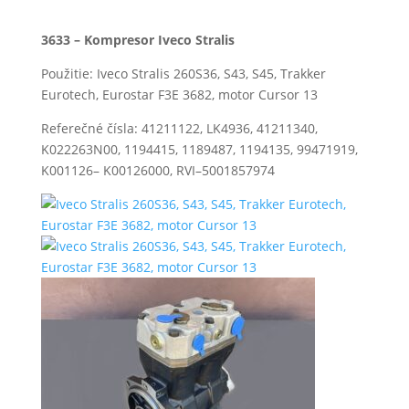
3633 – Kompresor Iveco Stralis
Použitie: Iveco Stralis 260S36, S43, S45, Trakker
Eurotech, Eurostar F3E 3682, motor Cursor 13
Referečné čísla: 41211122, LK4936, 41211340,
K022263N00, 1194415, 1189487, 1194135, 99471919,
K001126– K00126000, RVI–5001857974