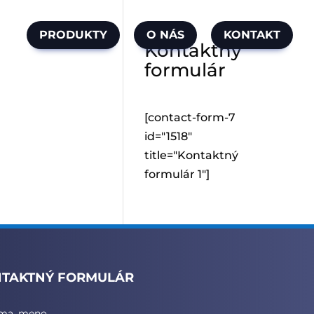
PRODUKTY
O NÁS
KONTAKT
Kontaktný
formulár
[contact-form-7
id="1518"
title="Kontaktný
formulár 1"]
TAKTNÝ FORMULÁR