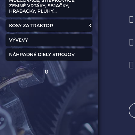
MULČOVAČE, ŠTIEPKOVAČE,
ZEMNÉ VRTÁKY, SEJAČKY,
HRABAČKY, PLUHY…

KOSY ZA TRAKTOR
VÝVEVY

NÁHRADNÉ DIELY STROJOV
