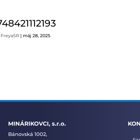
748421112193
d
FreyaSR
|
máj 28, 2025
MINÁRIKOVCI, s.r.o.
KON
Bánovská 1002,