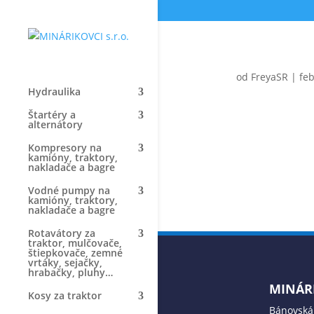
od
FreyaSR
|
feb
Hydraulika
Štartéry a
alternátory
Kompresory na
kamióny, traktory,
nakladače a bagre
Vodné pumpy na
kamióny, traktory,
nakladače a bagre
Rotavátory za
traktor, mulčovače,
štiepkovače, zemné
vrtáky, sejačky,
hrabačky, pluhy…
MINÁRI
Kosy za traktor
Bánovská