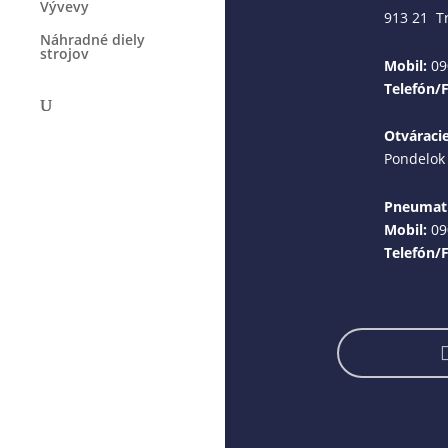
Vývevy
913 21 T
Náhradné diely
strojov
Mobil:
09
Telefón/
Otváraci
Pondelok 
Pneumati
Mobil:
09
Telefón/