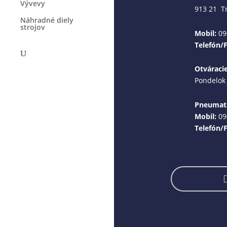
Vývevy
913 21 T
Náhradné diely
strojov
Mobil:
09
Telefón/
Otváraci
Pondelok 
Pneumati
Mobil:
09
Telefón/