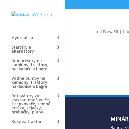
od
FreyaSR
|
feb
Hydraulika
Štartéry a
alternátory
Kompresory na
kamióny, traktory,
nakladače a bagre
Vodné pumpy na
kamióny, traktory,
nakladače a bagre
Rotavátory za
traktor, mulčovače,
štiepkovače, zemné
vrtáky, sejačky,
hrabačky, pluhy…
MINÁRI
Kosy za traktor
Bánovská