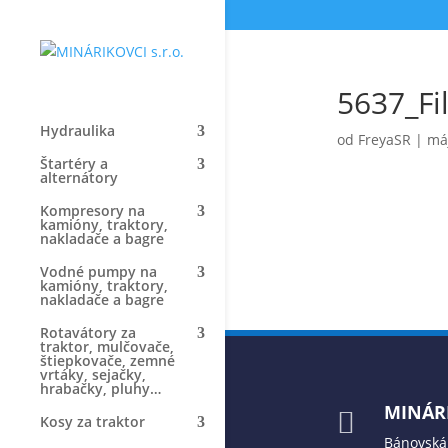
5637_Fil
Hydraulika
od
FreyaSR
|
máj
Štartéry a
alternátory
Kompresory na
kamióny, traktory,
nakladače a bagre
Vodné pumpy na
kamióny, traktory,
nakladače a bagre
Rotavátory za
traktor, mulčovače,
štiepkovače, zemné
vrtáky, sejačky,
hrabačky, pluhy…
MINÁRI

Kosy za traktor
Bánovská