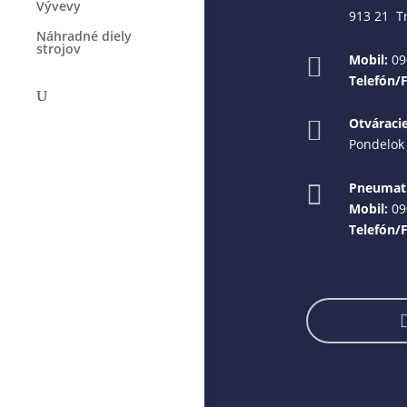
Vývevy
913 21 T
Náhradné diely
strojov
Mobil:
09

Telefón/
Otváraci

Pondelok 
Pneumati

Mobil:
09
Telefón/