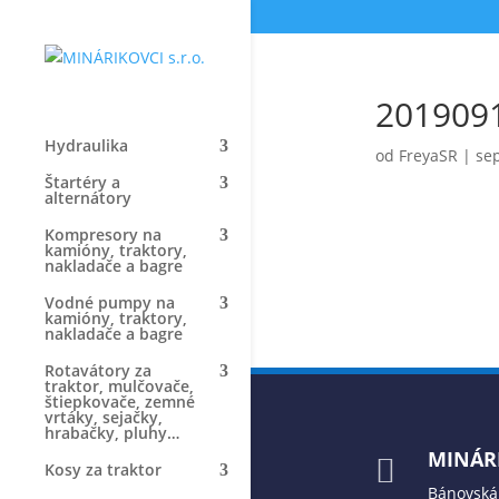
201909
Hydraulika
od
FreyaSR
|
sep
Štartéry a
alternátory
Kompresory na
kamióny, traktory,
nakladače a bagre
Vodné pumpy na
kamióny, traktory,
nakladače a bagre
Rotavátory za
traktor, mulčovače,
štiepkovače, zemné
vrtáky, sejačky,
hrabačky, pluhy…
MINÁRI

Kosy za traktor
Bánovská