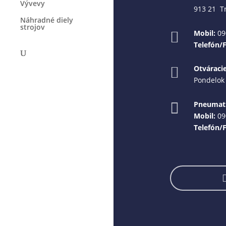
Vývevy
913 21 T
Náhradné diely
strojov
Mobil:
09

Telefón/
Otváraci

Pondelok 
Pneumati

Mobil:
09
Telefón/