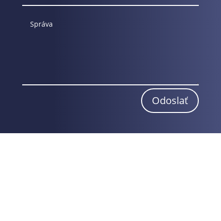
Odoslať
Obchodné podmienky
Reklamačný poriadok
Odstúpenie od zmluvy