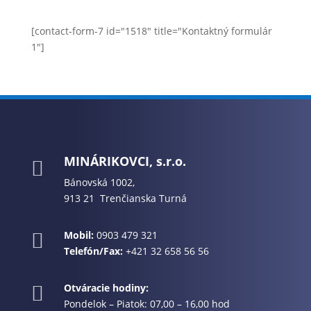
[contact-form-7 id="1518" title="Kontaktný formulár
1"]
MINÁRIKOVCI, s.r.o.

Bánovská 1002,
913 21 Trenčianska Turná
Mobil:
0903 479 321

Telefón/Fax:
+421 32 658 56 56
Otváracie hodiny:

Pondelok – Piatok: 07,00 – 16,00 hod