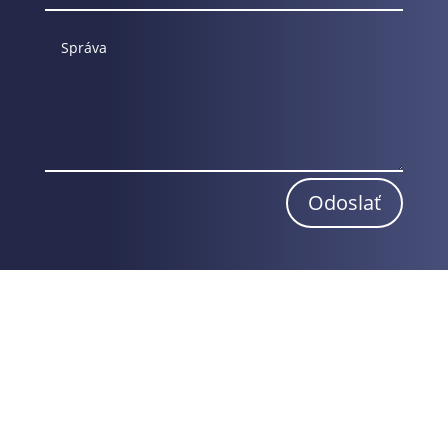
Odoslať
Obchodné podmienky
Reklamačný poriadok
Odstúpenie od zmluvy