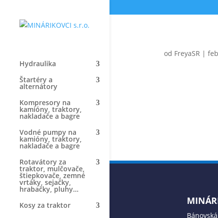
od
FreyaSR
|
feb
Hydraulika
Štartéry a
alternátory
Kompresory na
kamióny, traktory,
nakladače a bagre
Vodné pumpy na
kamióny, traktory,
nakladače a bagre
Rotavátory za
traktor, mulčovače,
štiepkovače, zemné
vrtáky, sejačky,
hrabačky, pluhy…
MINÁRI
Kosy za traktor
Bánovská