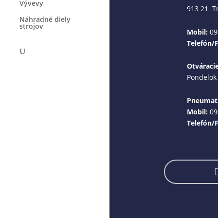
Vývevy
913 21 T
Náhradné diely
strojov
Mobil:
09
Telefón/
Otváraci
Pondelok 
Pneumati
Mobil:
09
Telefón/