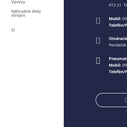
Vývevy
913 21 T
Náhradné diely
strojov
Mobil:
09

Telefón/
Otváraci

Pondelok 
Pneumati

Mobil:
09
Telefón/