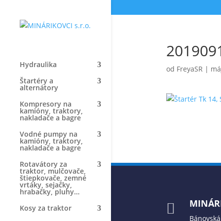
201909
Hydraulika
od
FreyaSR
|
máj
Štartéry a
alternátory
Kompresory na
kamióny, traktory,
nakladače a bagre
Vodné pumpy na
kamióny, traktory,
nakladače a bagre
Rotavátory za
traktor, mulčovače,
štiepkovače, zemné
vrtáky, sejačky,
hrabačky, pluhy…
MINÁRI

Kosy za traktor
Bánovská